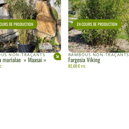
COURS DE PRODUCTION
EN COURS DE PRODUCTION
US NON-TRAÇANTS
BAMBOUS NON-TRAÇANT
a murialae » Maasai »
Fargesia Viking
82,00
€
C
TTC