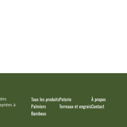
Tous les produits
Poterie
À propos
 des
aptées à
Palmiers
Terreaux et engrais
Contact
Bambous