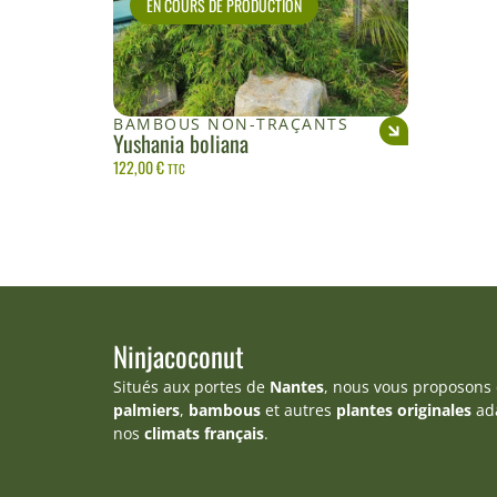
EN COURS DE PRODUCTION
BAMBOUS NON-TRAÇANTS
Yushania boliana
122,00
€
TTC
Ninjacoconut
Situés aux portes de
Nantes
, nous vous proposons
palmiers
,
bambous
et autres
plantes originales
ad
nos
climats français
.