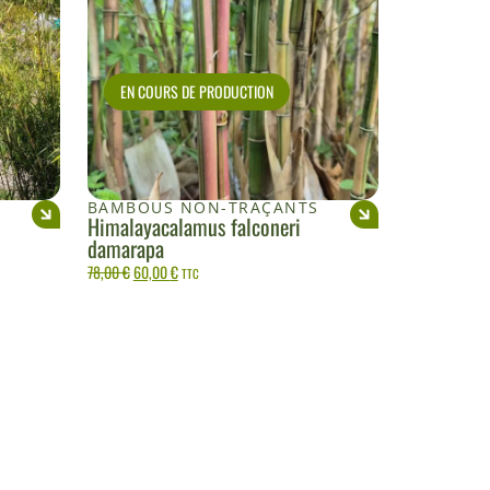
EN COURS DE PRODUCTION
S
BAMBOUS NON-TRAÇANTS
Himalayacalamus falconeri
damarapa
78,00
€
60,00
€
TTC