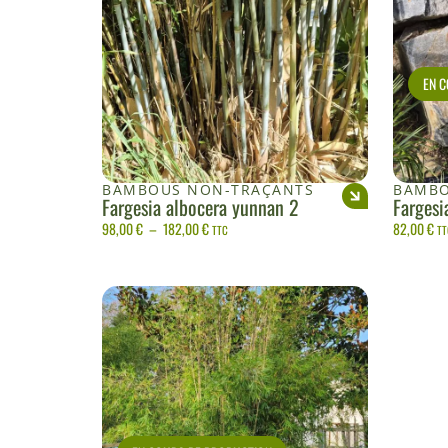
EN 
BAMBOUS NON-TRAÇANTS
BAMBO
Fargesia albocera yunnan 2
Fargesi
98,00
€
–
182,00
€
82,00
€
TTC
TT