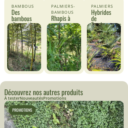
BAMBOUS
PALMIERS-
PALMIERS
Des
Hybrides
BAMBOUS
Rhapis à
bambous
de
venir...
d'exception
Trachycarpus
Découvrez nos autres produits
À tester
Nouveautés
Promotions
PROMOTIONS