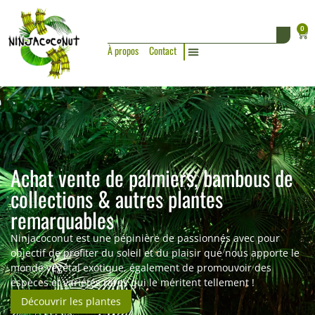
0
À propos
Contact
Achat vente de palmiers, bambous de
collections & autres plantes
remarquables
Ninjacoconut est une pépinière de passionnés avec pour
objectif de profiter du soleil et du plaisir que nous apporte le
monde végétal exotique, également de promouvoir des
espèces et variétés rares qui le méritent tellement !
Découvrir les plantes