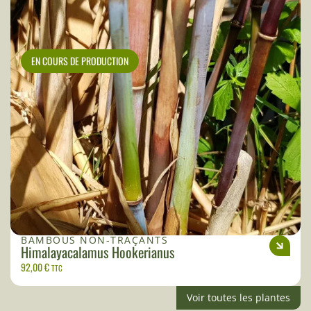
EN COURS DE PRODUCTION
BAMBOUS NON-TRAÇANTS
Himalayacalamus Hookerianus
92,00
€
TTC
Voir toutes les plantes