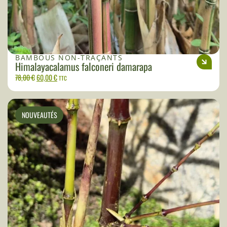
BAMBOUS NON-TRAÇANTS
Himalayacalamus falconeri damarapa
78,00
€
60,00
€
TTC
NOUVEAUTÉS