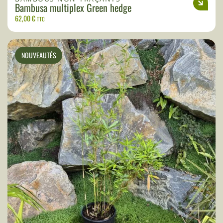
Bambusa multiplex Green hedge
62,00
€
TTC
NOUVEAUTÉS