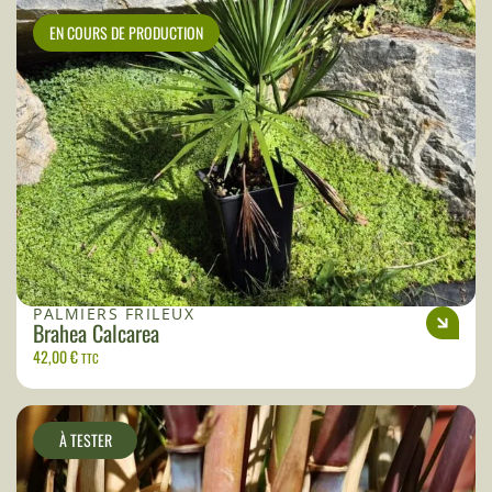
EN COURS DE PRODUCTION
PALMIERS FRILEUX
Brahea Calcarea
42,00
€
TTC
À TESTER