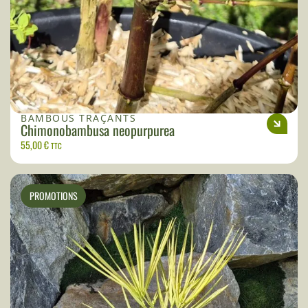
BAMBOUS TRAÇANTS
Chimonobambusa neopurpurea
55,00
€
TTC
PROMOTIONS