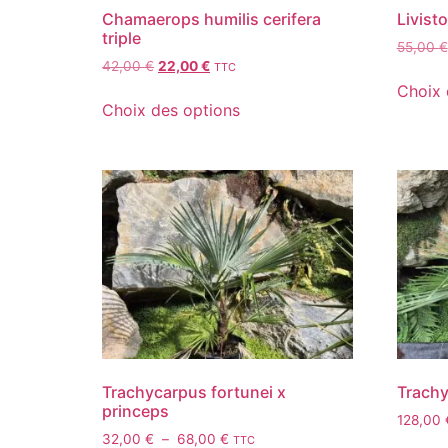
Chamaerops humilis cerifera
Livist
triple
55,00
€
42,00
€
22,00
€
TTC
Choix 
Choix des options
Trachycarpus fortunei x
Trachy
princeps
128,00
32,00
€
–
68,00
€
TTC