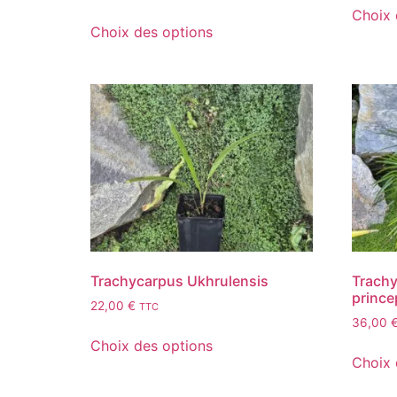
Choix 
Choix des options
Trachycarpus Ukhrulensis
Trach
prince
22,00
€
TTC
36,00
Choix des options
Choix 