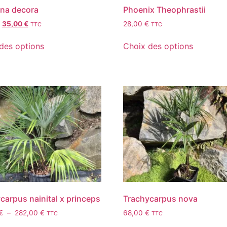
ona decora
Phoenix Theophrastii
35,00
€
28,00
€
TTC
TTC
des options
Choix des options
carpus nainital x princeps
Trachycarpus nova
€
–
282,00
€
68,00
€
TTC
TTC