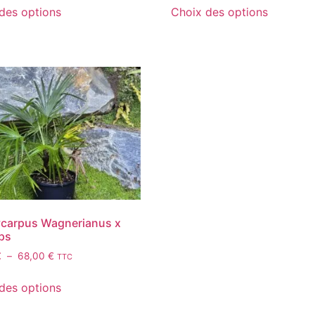
des options
Choix des options
ycarpus Wagnerianus x
ps
€
–
68,00
€
TTC
des options