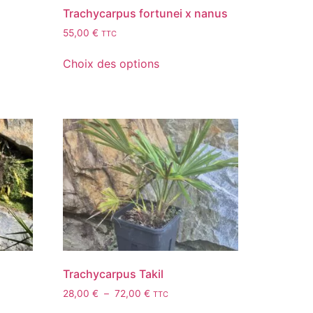
Trachycarpus fortunei x nanus
55,00
€
TTC
Choix des options
Trachycarpus Takil
28,00
€
–
72,00
€
TTC